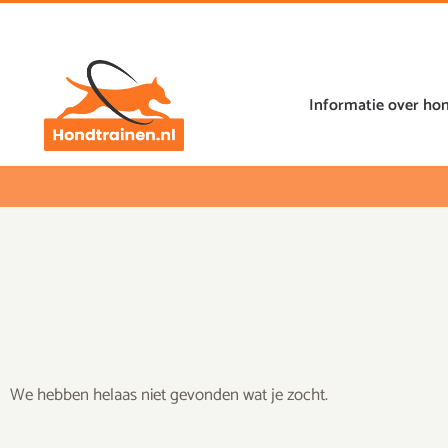
Ga
naar
de
inhoud
Informatie over ho
We hebben helaas niet gevonden wat je zocht.