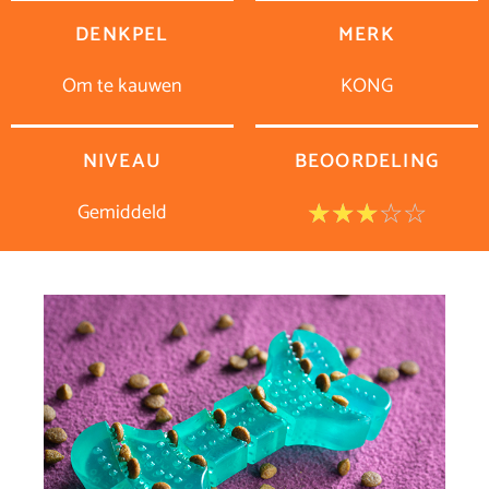
DENKPEL
MERK
Om te kauwen
KONG
NIVEAU
BEOORDELING
Gemiddeld
Waar
☆
☆
☆
☆
☆
3
van
5