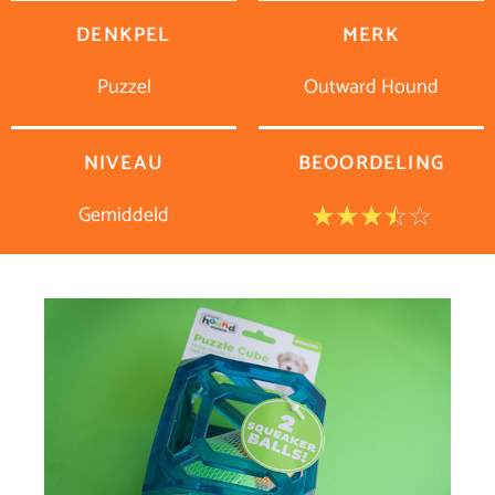
DENKPEL
MERK
Puzzel
Outward Hound
NIVEAU
BEOORDELING
Gemiddeld
Waar
☆
☆
☆
☆
☆
3.5
van
5