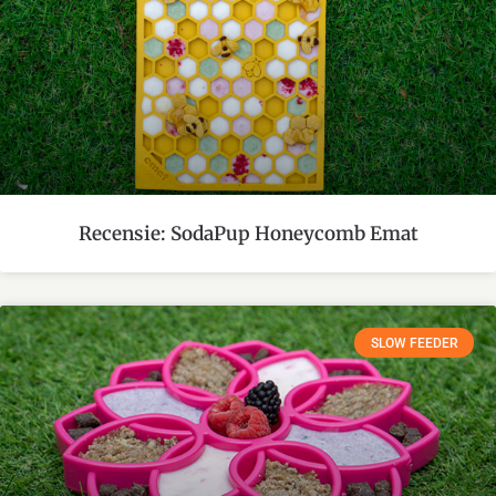
Recensie: SodaPup Honeycomb Emat
SLOW FEEDER