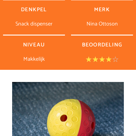
DENKPEL
MERK
Snack dispenser
Nina Ottoson
NIVEAU
BEOORDELING
Makkelijk
Waar
☆
☆
☆
☆
☆
4
van
5