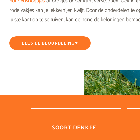
hondensnoepjes
of brokjes onder kunt verstoppen. Ook in e
rode vakjes kan je lekkernijen kwijt. Door de onderdelen te 
juiste kant op te schuiven, kan de hond de beloningen bemac
LEES DE BEOORDELING
SOORT DENKPEL