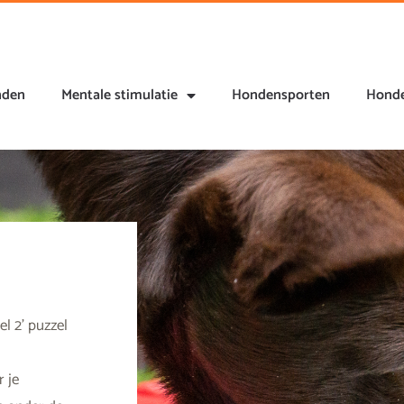
nden
Mentale stimulatie
Hondensporten
Honde
l 2’ puzzel
r je