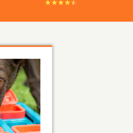
Waardering
☆
☆
☆
☆
☆
4.5
van
5