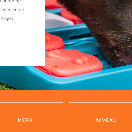
n onder de
openen en de
htigen.
MERK
NIVEAU