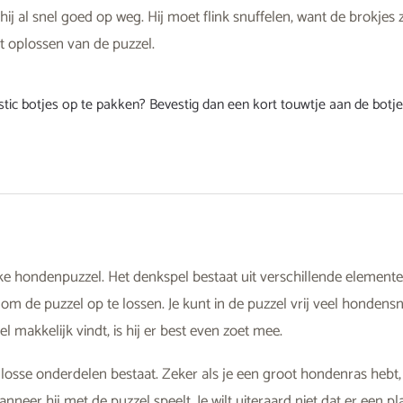
ij al snel goed op weg. Hij moet flink snuffelen, want de brokjes z
et oplossen van de puzzel.
stic botjes op te pakken? Bevestig dan een kort touwtje aan de botj
ke hondenpuzzel. Het denkspel bestaat uit verschillende element
m de puzzel op te lossen. Je kunt in de puzzel vrij veel hondens
l makkelijk vindt, is hij er best even zoet mee.
 losse onderdelen bestaat. Zeker als je een groot hondenras hebt, 
eer hij met de puzzel speelt. Je wilt uiteraard niet dat er een pla