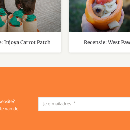
: Injoya Carrot Patch
Recensie: West Pa
Email
website?
te van de