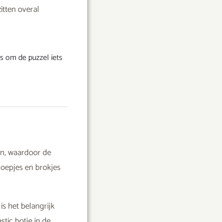
itten overal
es om de puzzel iets
en, waardoor de
noepjes en brokjes
is het belangrijk
stic botje in de