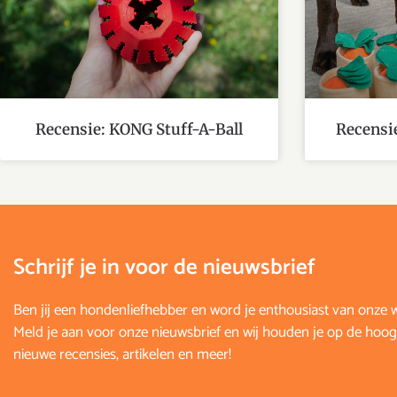
Recensie: KONG Stuff-A-Ball
Recensie
Schrijf je in voor de nieuwsbrief
Ben jij een hondenliefhebber en word je enthousiast van onze 
Meld je aan voor onze nieuwsbrief en wij houden je op de hoog
nieuwe recensies, artikelen en meer!