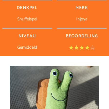
DENKPEL
MERK
Snuffelspel
Injoya
NIVEAU
BEOORDELING
Gemiddeld
Waar
☆
☆
☆
☆
☆
4
van
5