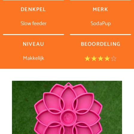
DENKPEL
MERK
Slow feeder
SodaPup
NIVEAU
BEOORDELING
Makkelijk
Waar
☆
☆
☆
☆
☆
4
van
5