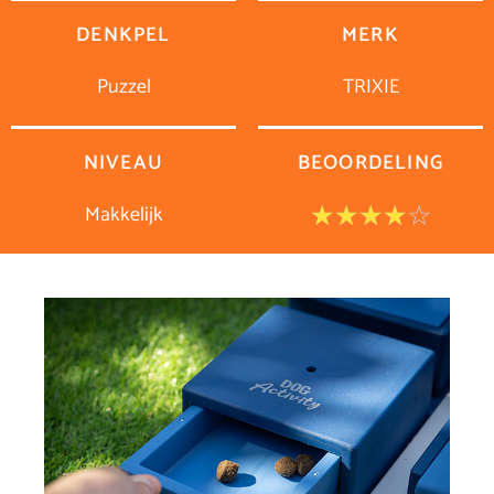
DENKPEL
MERK
Puzzel
TRIXIE
NIVEAU
BEOORDELING
Makkelijk
Waar
☆
☆
☆
☆
☆
4
van
5