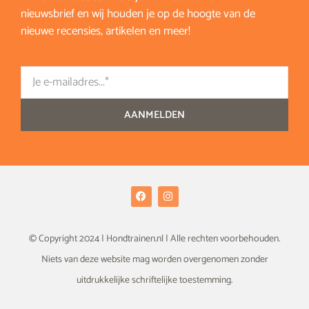
nieuwsbrief en wij houden je op de hoogte van de
nieuwe recensies, artikelen en meer!
Email
AANMELDEN
F
I
a
n
c
s
e
t
b
a
© Copyright 2024 | Hondtrainen.nl | Alle rechten voorbehouden.
o
g
o
r
Niets van deze website mag worden overgenomen zonder
k
a
m
uitdrukkelijke schriftelijke toestemming.