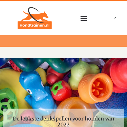
Ga
naar
de
inhoud
De leukste denkspellen voor honden van
2022