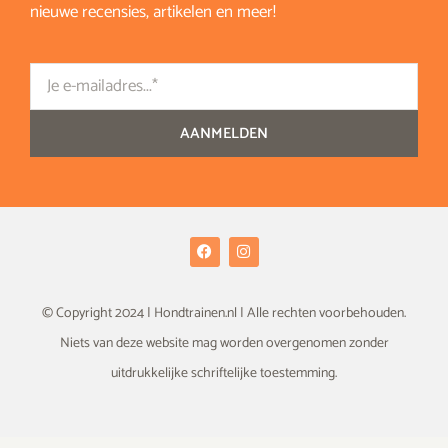
nieuwe recensies, artikelen en meer!
Email
AANMELDEN
F
I
a
n
c
s
e
t
b
a
© Copyright 2024 | Hondtrainen.nl | Alle rechten voorbehouden.
o
g
o
r
Niets van deze website mag worden overgenomen zonder
k
a
m
uitdrukkelijke schriftelijke toestemming.