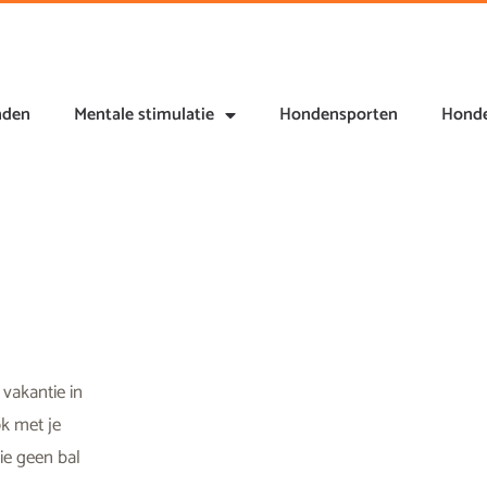
nden
Mentale stimulatie
Hondensporten
Honde
 vakantie in
ok met je
sie geen bal