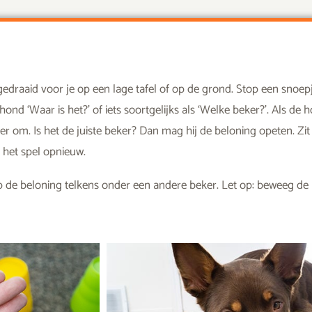
mgedraaid voor je op een lage tafel of op de grond. Stop een snoe
nd ‘Waar is het?’ of iets soortgelijks als ‘Welke beker?’. Als de h
ker om. Is het de juiste beker? Dan mag hij de beloning opeten. Zit
e het spel opnieuw.
 de beloning telkens onder een andere beker. Let op: beweeg de b