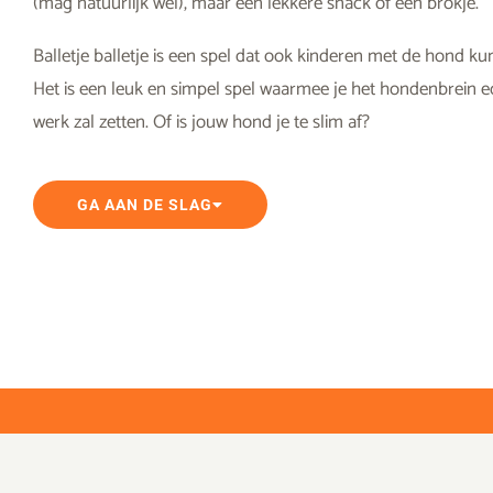
(mag natuurlijk wel), maar een lekkere snack of een brokje.
Balletje balletje is een spel dat ook kinderen met de hond ku
Het is een leuk en simpel spel waarmee je het hondenbrein e
werk zal zetten. Of is jouw hond je te slim af?
GA AAN DE SLAG