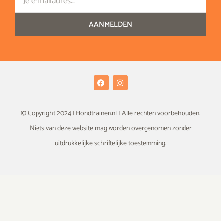
AANMELDEN
F
I
a
n
c
s
e
t
b
a
© Copyright 2024 | Hondtrainen.nl | Alle rechten voorbehouden.
o
g
o
r
Niets van deze website mag worden overgenomen zonder
k
a
m
uitdrukkelijke schriftelijke toestemming.