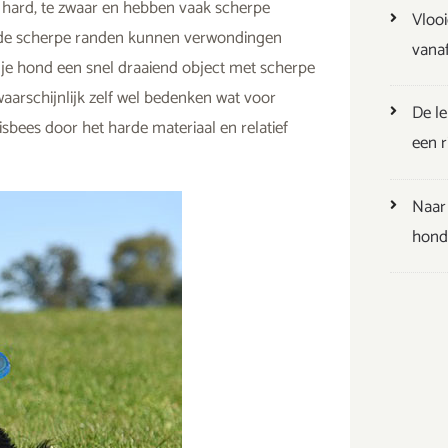
 hard, te zwaar en hebben vaak scherpe
Vlooi
n de scherpe randen kunnen verwondingen
vana
t je hond een snel draaiend object met scherpe
waarschijnlijk zelf wel bedenken wat voor
De l
bees door het harde materiaal en relatief
een ri
Naar 
hondv