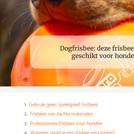
Dogfrisbee: deze frisbee
geschikt voor hond
Gebruik geen ‘speelgoed’ frisbees
Frisbees van zachte materialen
Professionele frisbees voor honden
Wanneer moet je een frisbee vervangen?