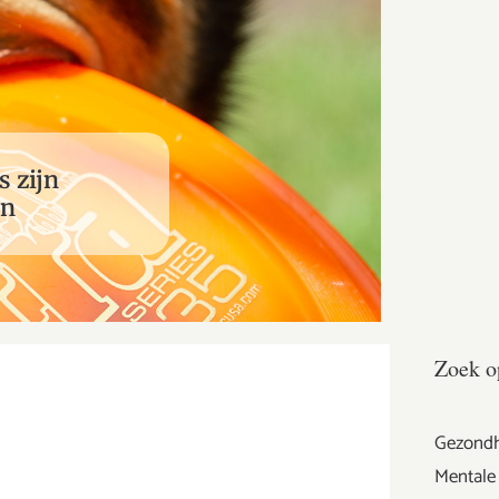
s zijn
en
Zoek o
Gezondh
Mentale 