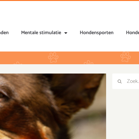
nden
Mentale stimulatie
Hondensporten
Honde
Zoeken
Zoeken