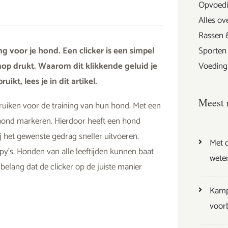
Opvoedi
Alles ov
Rassen 
ng voor je hond. Een clicker is een simpel
Sporten
nop drukt. Waarom dit klikkende geluid je
Voeding
ikt, lees je in dit artikel.
Meest 
ruiken voor de training van hun hond. Met een
e hond markeren. Hierdoor heeft een hond
j het gewenste gedrag sneller uitvoeren.
Met d
ppy’s. Honden van alle leeftijden kunnen baat
wete
 belang dat de clicker op de juiste manier
Kamp
voor