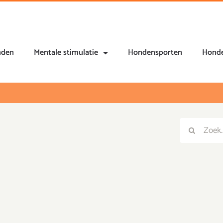
nden
Mentale stimulatie
Hondensporten
Honde
Zoeken
Zoeken