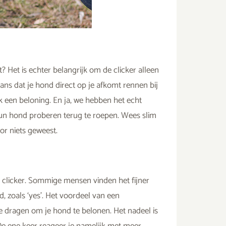
? Het is echter belangrijk om de clicker alleen
kans dat je hond direct op je afkomt rennen bij
jk een beloning. En ja, we hebben het echt
 hun hond proberen terug te roepen. Wees slim
oor niets geweest.
en clicker. Sommige mensen vinden het fijner
zoals ‘yes’. Het voordeel van een
 te dragen om je hond te belonen. Het nadeel is
s. De ene keer reageer je namelijk met meer