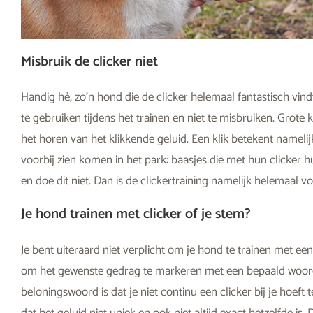
Misbruik de clicker niet
Handig hè, zo’n hond die de clicker helemaal fantastisch vindt
te gebruiken tijdens het trainen en niet te misbruiken. Grote 
het horen van het klikkende geluid. Een klik betekent nameli
voorbij zien komen in het park: baasjes die met hun clicker
en doe dit niet. Dan is de clickertraining namelijk helemaal v
Je hond trainen met clicker of je stem?
Je bent uiteraard niet verplicht om je hond te trainen met e
om het gewenste gedrag te markeren met een bepaald woord, 
beloningswoord is dat je niet continu een clicker bij je hoeft
dat het geluid niet uniek en ook niet altijd exact hetzelfde i