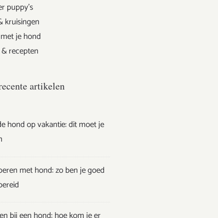
er puppy's
& kruisingen
 met je hond
 & recepten
recente artikelen
e hond op vakantie: dit moet je
n
eren met hond: zo ben je goed
bereid
en bij een hond: hoe kom je er