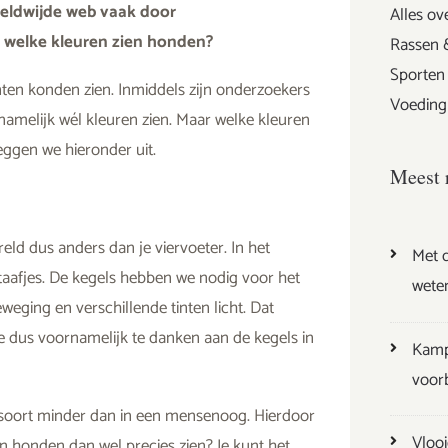
reldwijde web vaak door
Alles ov
: welke kleuren zien honden?
Rassen 
Sporten
nten konden zien. Inmiddels zijn onderzoekers
Voeding
namelijk wél kleuren zien. Maar welke kleuren
eggen we hieronder uit.
Meest 
eld dus anders dan je viervoeter. In het
Met d
staafjes. De kegels hebben we nodig voor het
wete
eging en verschillende tinten licht. Dat
 dus voornamelijk te danken aan de kegels in
Kamp
voor
n soort minder dan in een mensenoog. Hierdoor
Vlooi
 honden dan wel precies zien? Je kunt het