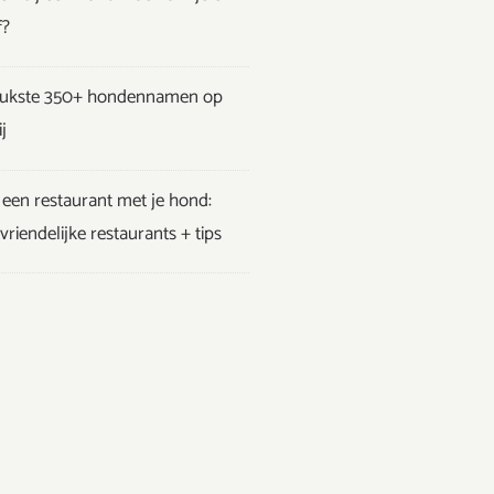
f?
eukste 350+ hondennamen op
j
een restaurant met je hond:
riendelijke restaurants + tips