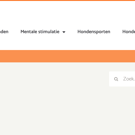
nden
Mentale stimulatie
Hondensporten
Honde
Zoeken
Zoeken