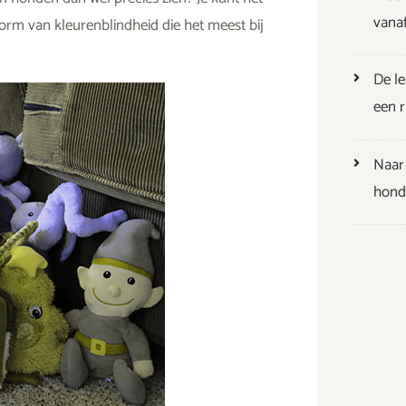
vana
orm van kleurenblindheid die het meest bij
De l
een ri
Naar 
hondv