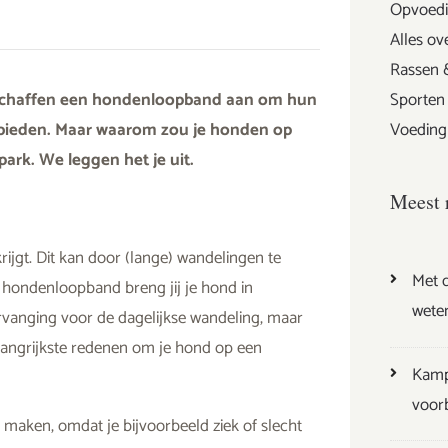
Opvoedi
Alles ov
Rassen 
s schaffen een hondenloopband aan om hun
Sporten
bieden. Maar waarom zou je honden op
Voeding
park. We leggen het je uit.
Meest 
rijgt. Dit kan door (lange) wandelingen te
Met d
hondenloopband breng jij je hond in
wete
rvanging voor de dagelijkse wandeling, maar
belangrijkste redenen om je hond op een
Kamp
voor
d maken, omdat je bijvoorbeeld ziek of slecht