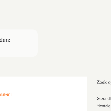
den:
Zoek o
 maken?
Gezondh
Mentale 