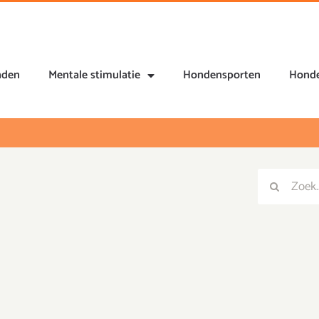
nden
Mentale stimulatie
Hondensporten
Honde
Zoeken
Zoeken