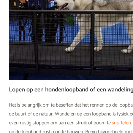
Lopen op een hondenloopband of een wandelin
Het is belangrijk om te beseffen dat het rennen op de loopba
de buurt of de natuur. Wandelen op een loopband is fysiek e
even rustig stoppen om aan een struik of boom te
snuffelen
op de loopband rustig op te bouwen. Begin bijvoorbeeld met