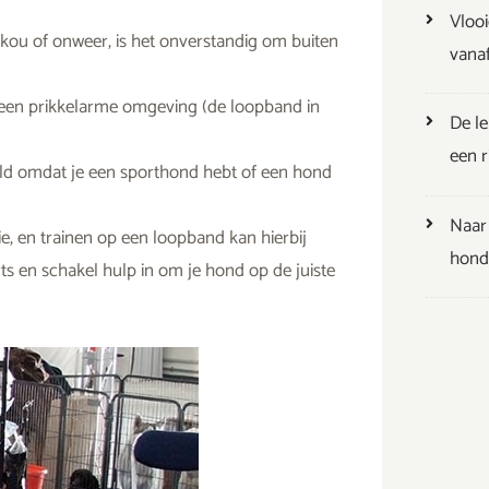
Vlooi
 kou of onweer, is het onverstandig om buiten
vana
in een prikkelarme omgeving (de loopband in
De l
een ri
eeld omdat je een sporthond hebt of een hond
Naar 
e, en trainen op een loopband kan hierbij
hondv
rts en schakel hulp in om je hond op de juiste