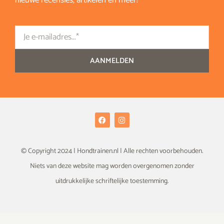
nieuwe recensies, artikelen en meer!
Email
AANMELDEN
F
I
a
n
c
s
e
t
b
a
© Copyright 2024 | Hondtrainen.nl | Alle rechten voorbehouden.
o
g
o
r
Niets van deze website mag worden overgenomen zonder
k
a
m
uitdrukkelijke schriftelijke toestemming.