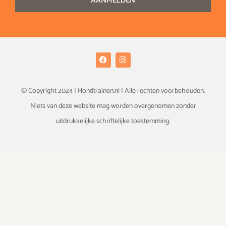
AANMELDEN
F
I
a
n
c
s
e
t
b
a
© Copyright 2024 | Hondtrainen.nl | Alle rechten voorbehouden.
o
g
o
r
Niets van deze website mag worden overgenomen zonder
k
a
m
uitdrukkelijke schriftelijke toestemming.