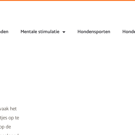
nden
Mentale stimulatie
Hondensporten
Honde
vaak het
tjes op te
 op de