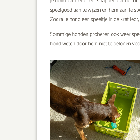
Je hond zal niet direct snappen dat het de
speelgoed aan te wijzen en hem aan te spo
Zodra je hond een speeltje in de krat legt
Sommige honden proberen ook weer speelgoe
hond weten door hem niet te belonen voor d