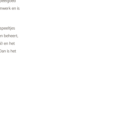
 speelgoed
mwerk en is
peeltjes
en beheert,
l) en het
Dan is het