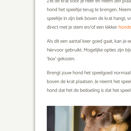
Zet de krat voor je neer en neem zelf pla
hond het speeltje terug te brengen. Neem 
speeltje in zijn bek boven de krat hangt, vr
direct met je stem en/of een lekker
honde
Als dit een aantal keer goed gaat, kan j
hiervoor gebruikt. Mogelijke opties zijn b
‘box’ gekozen.
Brengt jouw hond het speelgoed normaal g
boven de krat plaatsen. Je neemt het speelt
hond dat het de bedoeling is dat het speel