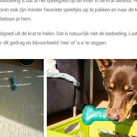
 bedoeling is dat al het speelgoed op de vloer in de krat belandt. 
ren ook zijn minder favoriete speeltjes op te pakken en naar de k
, beloon je hem.
d uit de krat te halen. Dat is natuurlijk niet de bedoeling. Laat
it gedrag en bijvoorbeeld ‘nee’ of ‘a a’ te zeggen.