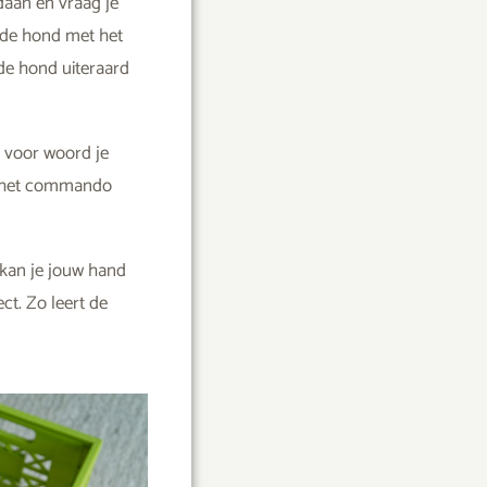
daan en vraag je
a de hond met het
e de hond uiteraard
t voor woord je
oor het commando
 kan je jouw hand
ct. Zo leert de