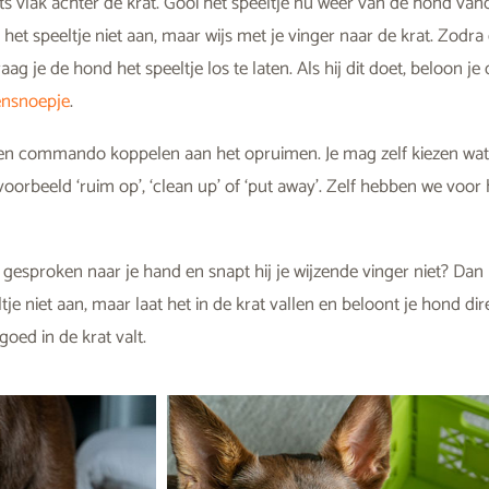
ats vlak achter de krat. Gooi het speeltje nu weer van de hond van
het speeltje niet aan, maar wijs met je vinger naar de krat. Zodr
aag je de hond het speeltje los te laten. Als hij dit doet, beloon j
nsnoepje
.
e een commando koppelen aan het opruimen. Je mag zelf kiezen wa
ijvoorbeeld ‘ruim op’, ‘clean up’ of ‘put away’. Zelf hebben we v
esproken naar je hand en snapt hij je wijzende vinger niet? Dan
je niet aan, maar laat het in de krat vallen en beloont je hond dire
goed in de krat valt.