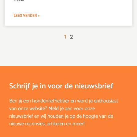
LEES VERDER »
1
2
Schrijf je in voor de nieuwsbrief
Ben jij een hondenliefhebber en word je enthousiast
van onze website? Meld je aan voor onze
nieuwsbrief en wij houden je op de hoogte van de
nieuwe recensies, artikelen en meer!