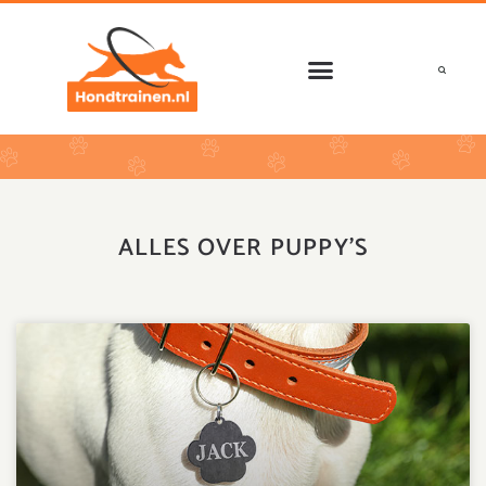
Ga
naar
de
inhoud
ALLES OVER PUPPY’S
Pagina
Pagina