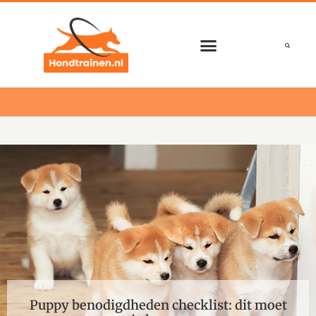
Ga
naar
de
inhoud
Puppy benodigdheden checklist: dit moet