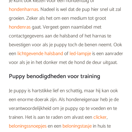
Je kunt ook kiezen voor een hondentuig of
hondenharnas
. Nadeel is wel dat de pup hier snel uit zal
groeien. Zeker als het om een medium tot groot
hondenras
gaat. Vergeet geen naamlabel met
contactgegevens aan de halsband of het harnas te
bevestigen voor als je puppy toch de benen neemt. Ook
een
lichtgevende halsband
of
led-lampje
is een aanrader
voor als je in het donker met de hond de deur uitgaat.
Puppy benodigdheden voor training
Je puppy is hartstikke lief en schattig, maar hij kan ook
een enorme doerak zijn. Als hondeneigenaar heb je de
verantwoordelijkheid om je puppy op te voeden en te
trainen. Het is aan te raden om alvast een
clicker
,
beloningssnoepjes
en een
beloningstasje
in huis te