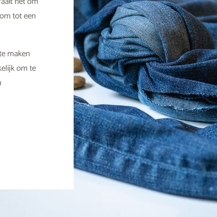
raait het om
 om tot een
 te maken
elijk om te
n