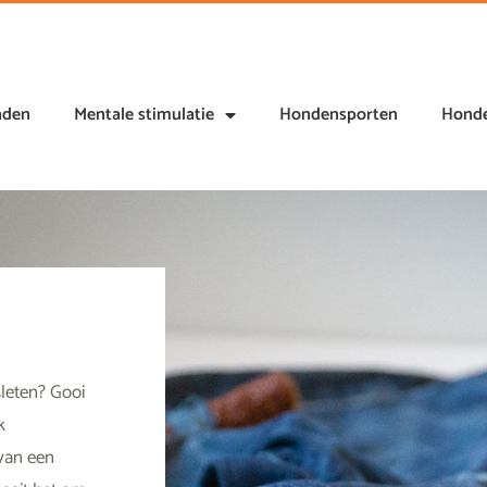
nden
Mentale stimulatie
Hondensporten
Honde
sleten? Gooi
k
van een