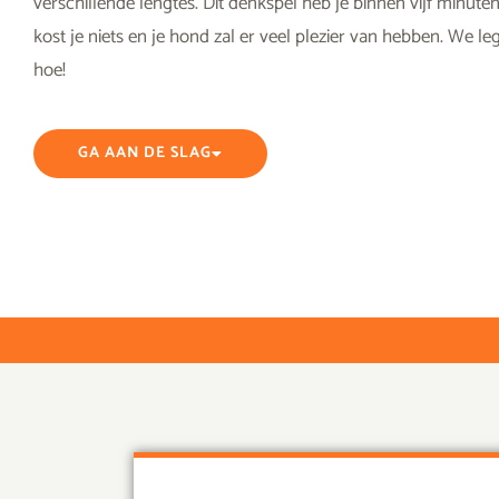
verschillende lengtes. Dit denkspel heb je binnen vijf minute
kost je niets en je hond zal er veel plezier van hebben. We leg
hoe!
GA AAN DE SLAG