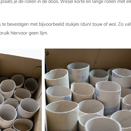
laats je de rollen in de doos. Wissel korte en lange rollen met e
 te bevestigen met bijvoorbeeld stukjes (dun) touw of wol. Zo vall
ruik hiervoor geen lijm.