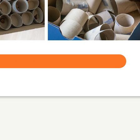
R DENKSPEL MAKEN? KLIK HIER VOOR MEER IDEEËN