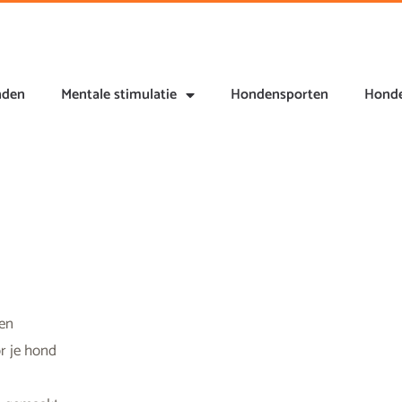
nden
Mentale stimulatie
Hondensporten
Honde
 en
r je hond