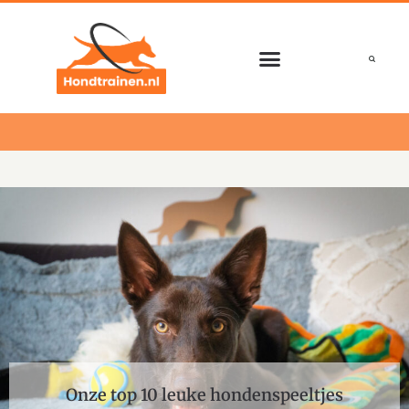
Ga
naar
de
inhoud
Onze top 10 leuke hondenspeeltjes