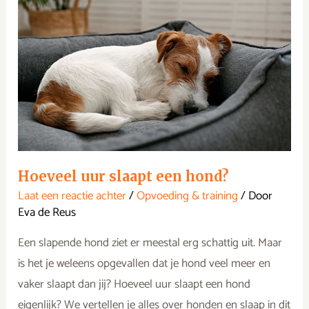
slaapt
een
hond?
Hoeveel uur slaapt een hond?
Laat een reactie achter
/
Opvoeding & training
/ Door
Eva de Reus
Een slapende hond ziet er meestal erg schattig uit. Maar
is het je weleens opgevallen dat je hond veel meer en
vaker slaapt dan jij? Hoeveel uur slaapt een hond
eigenlijk? We vertellen je alles over honden en slaap in dit