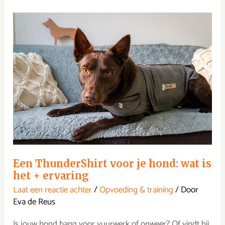
Een
ThunderShirt
voor
je
hond:
wat
is
het
+
ervaring
Een ThunderShirt voor je hond: wat is
het + ervaring
Laat een reactie achter
/
Opvoeding & training
/ Door
Eva de Reus
Is jouw hond bang voor vuurwerk of onweer? Of vindt hij