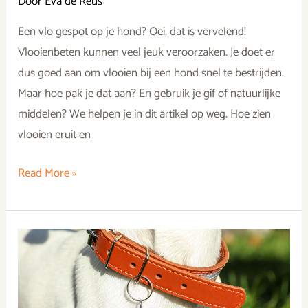
Door
Eva de Reus
Een vlo gespot op je hond? Oei, dat is vervelend!
Vlooienbeten kunnen veel jeuk veroorzaken. Je doet er
dus goed aan om vlooien bij een hond snel te bestrijden.
Maar hoe pak je dat aan? En gebruik je gif of natuurlijke
middelen? We helpen je in dit artikel op weg. Hoe zien
vlooien eruit en
Read More »
De
leukste
350+
hondennamen