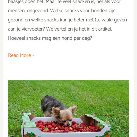
baasjes doen het. Maar te veel snacken is, net als voor
mensen, ongezond. Welke snacks voor honden zijn
gezond en welke snacks kan je beter niet (te vaak) geven
aan je viervoeter? We vertellen je het in dit artikel.
Hoeveel snacks mag een hond per dag?
Read More »
Mag
mijn
hond
aardbeien
eten?