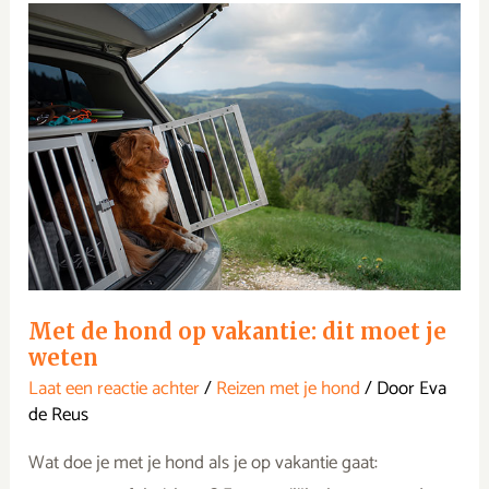
Met
de
hond
op
vakantie:
dit
moet
je
weten
Met de hond op vakantie: dit moet je
weten
Laat een reactie achter
/
Reizen met je hond
/ Door
Eva
de Reus
Wat doe je met je hond als je op vakantie gaat: