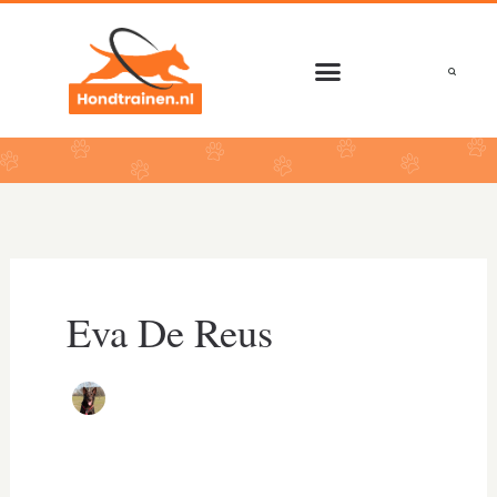
Ga
naar
de
inhoud
Eva De Reus