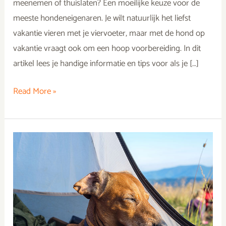
meenemen of thuislaten? Een moeilijke keuze voor de
meeste hondeneigenaren. Je wilt natuurlijk het liefst
vakantie vieren met je viervoeter, maar met de hond op
vakantie vraagt ook om een hoop voorbereiding. In dit
artikel lees je handige informatie en tips voor als je […]
Read More »
Kamperen
met
hond:
zo
ben
je