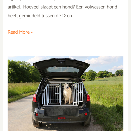
artikel. Hoeveel slaapt een hond? Een volwassen hond
heeft gemiddeld tussen de 12 en
Read More »
Hond
in
auto
vervoeren:
zo
doe
je
dat
veilig