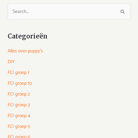
Z
o
e
Categorieën
k
n
Alles over puppy's
a
DIY
a
FCI groep 1
r
FCI groep 10
:
FCI groep 2
FCI groep 3
FCI groep 4
FCI groep 5
FCI groep 6