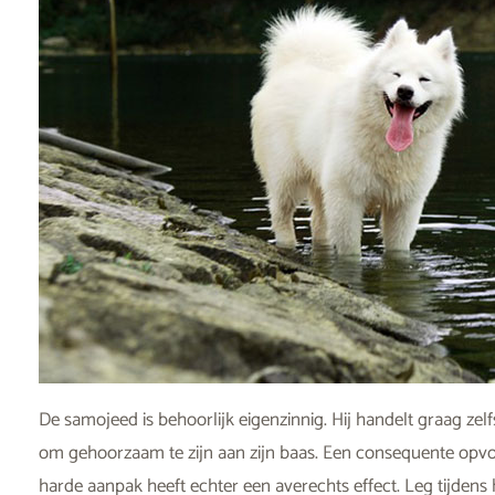
De samojeed is behoorlijk eigenzinnig. Hij handelt graag zelf
om gehoorzaam te zijn aan zijn baas. Een consequente opvoe
harde aanpak heeft echter een averechts effect. Leg tijdens 