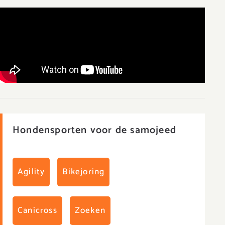
Hondensporten voor de samojeed
Agility
Bikejoring
Canicross
Zoeken