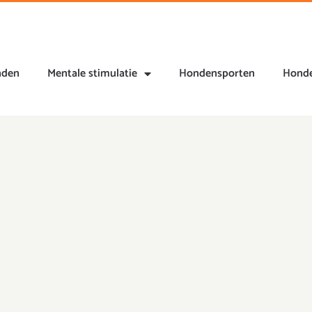
nden
Mentale stimulatie
Hondensporten
Honde