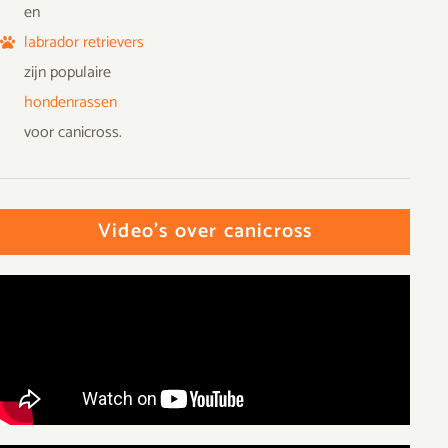
en
labrador retrievers
zijn populaire
hondenrassen
voor canicross.
Video's over canicross