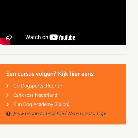
Een cursus volgen? Kijk hier eens:
Go-Dogsports (Ruurlo)
Canicross Nederland
Run Dog Academy (Exloo)
Jouw hondenschool hier? Neem contact op!