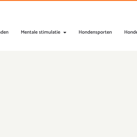
nden
Mentale stimulatie
Hondensporten
Honde