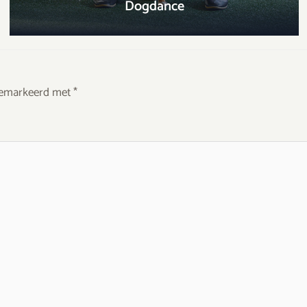
Dogdance
 gemarkeerd met
*