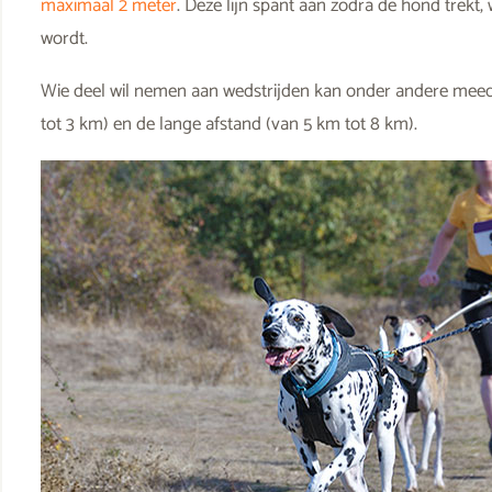
maximaal 2 meter
. Deze lijn spant aan zodra de hond trekt
wordt.
Wie deel wil nemen aan wedstrijden kan onder andere meed
Je hond agility leren: behendigheid voor
tot 3 km) en de lange afstand (van 5 km tot 8 km).
beginners