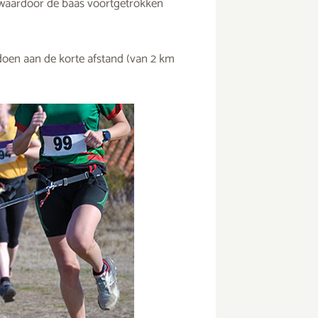
, waardoor de baas voortgetrokken
oen aan de korte afstand (van 2 km
Dogfrisbee: deze frisbees zijn geschikt
Ee
voor honden
er