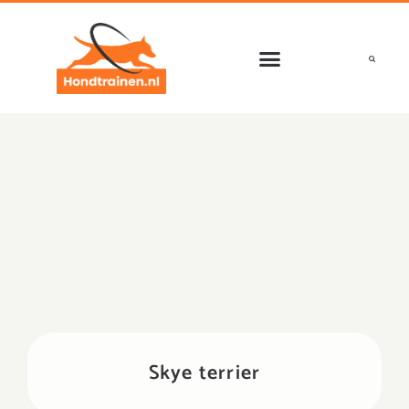
Ga
naar
de
inhoud
Skye terrier