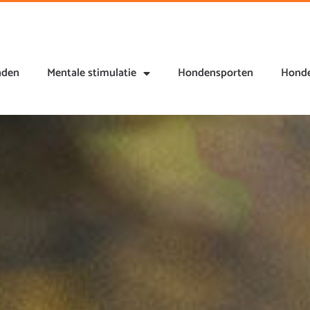
nden
Mentale stimulatie
Hondensporten
Honde