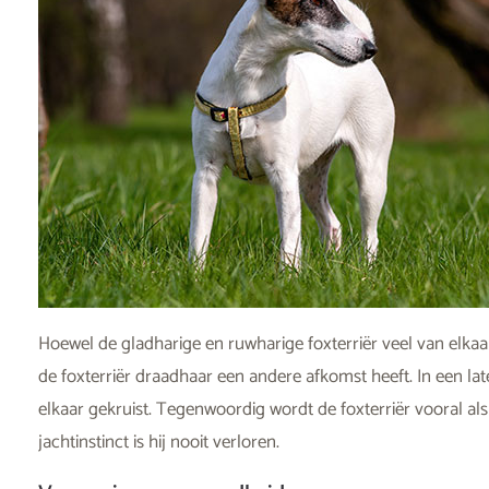
Hoewel de gladharige en ruwharige foxterriër veel van elka
de foxterriër draadhaar een andere afkomst heeft. In een lat
elkaar gekruist. Tegenwoordig wordt de foxterriër vooral a
jachtinstinct is hij nooit verloren.