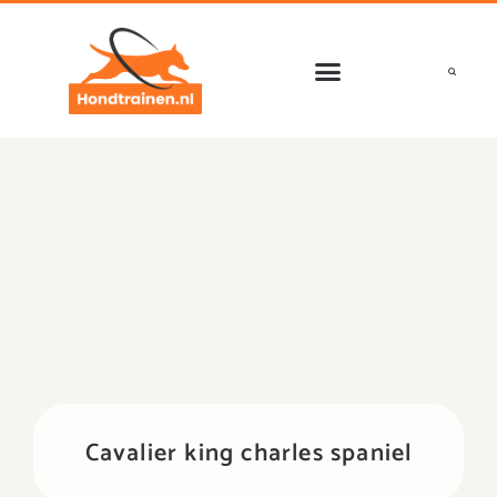
Ga
naar
de
inhoud
Cavalier king charles spaniel