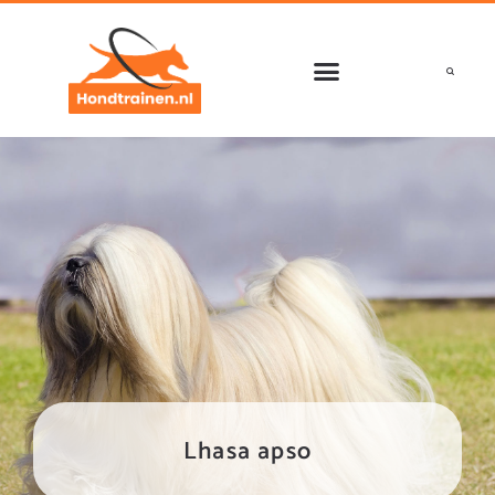
Ga
naar
de
inhoud
Lhasa apso