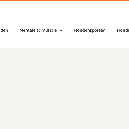
nden
Mentale stimulatie
Hondensporten
Honde