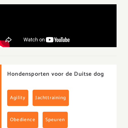
Hondensporten voor de Duitse dog
Agility
Jachttraining
Obedience
Speuren