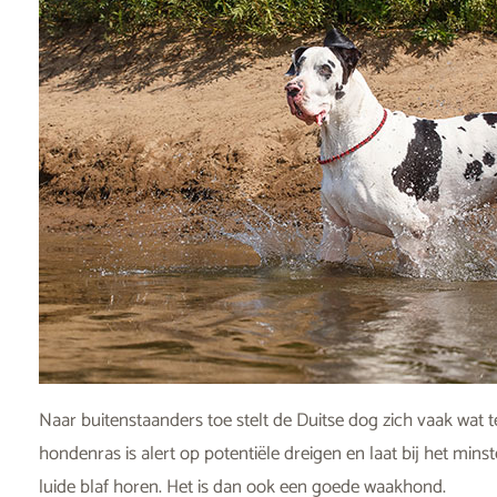
Naar buitenstaanders toe stelt de Duitse dog zich vaak wat
hondenras is alert op potentiële dreigen en laat bij het min
luide blaf horen. Het is dan ook een goede waakhond.