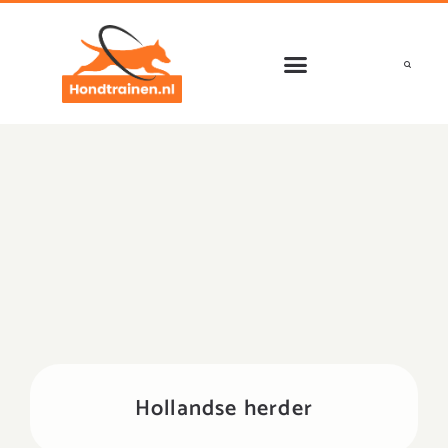
Ga
naar
de
inhoud
Hollandse herder