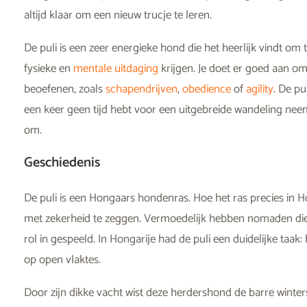
altijd klaar om een nieuw trucje te leren.
De puli is een zeer energieke hond die het heerlijk vindt o
fysieke en
mentale uitdaging
krijgen. Je doet er goed aan o
beoefenen, zoals
schapendrijven
,
obedience
of
agility
. De pu
een keer geen tijd hebt voor een uitgebreide wandeling nee
om.
Geschiedenis
De puli is een Hongaars hondenras. Hoe het ras precies in Ho
met zekerheid te zeggen. Vermoedelijk hebben nomaden die 
rol in gespeeld. In Hongarije had de puli een duidelijke taak
op open vlaktes.
Door zijn dikke vacht wist deze herdershond de barre winte