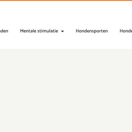
nden
Mentale stimulatie
Hondensporten
Honde